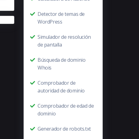
Detector de temas de
WordPress
Simulador de resolución
de pantalla
Búsqueda de dominio
Whois
Comprobador de
autoridad de dominio
Comprobador de edad de
dominio
Generador de robots.txt