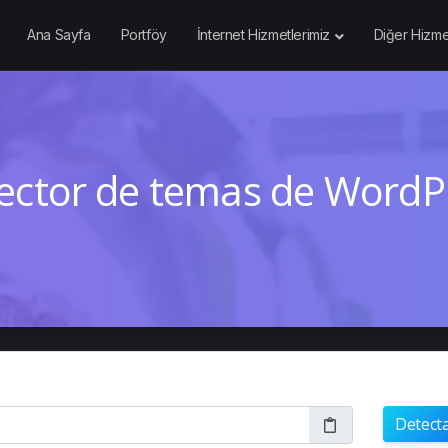
Ana Sayfa
Portföy
İnternet Hizmetlerimiz
Diğer Hizme
ector de temas de WordP
Detect