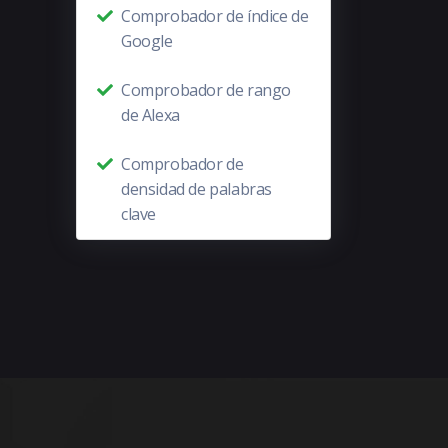
Comprobador de índice de
Google
Comprobador de rango
de Alexa
Comprobador de
densidad de palabras
clave