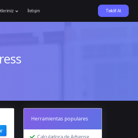
tlerimiz
İletişim
Teklif Al
ress
Herramientas populares
ar
Calculadora de Adsense