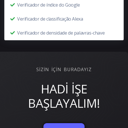
Verificador de índice do Google
Verificador de classificação Alexa
Verificador de densidade de palavras-chave
SİZİN İÇİN BURADAYIZ
HADİ İŞE
BAŞLAYALIM!