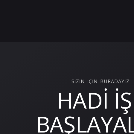
SİZİN İÇİN BURADAYIZ
HADİ İŞ
BAŞLAYAL