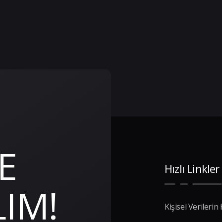
E
Hızlı Linkler
IM!
Kişisel Veriler