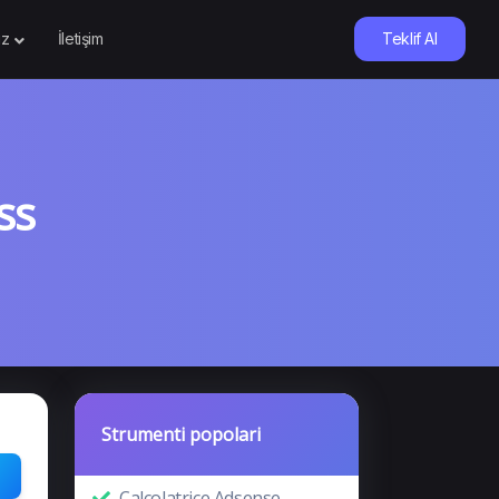
iz
İletişim
Teklif Al
ss
Strumenti popolari
Calcolatrice Adsense