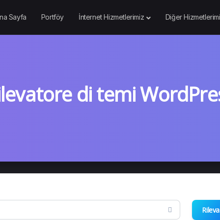
na Sayfa
Portföy
İnternet Hizmetlerimiz
Diğer Hizmetlerim
ilevatore di temi WordPre
Rileva