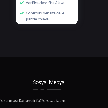
Verifica classifica Alexa
Controllo densità delle
parole chiave
Sosyal Medya
in Korunması Kanunu
info@ekocaeli.com