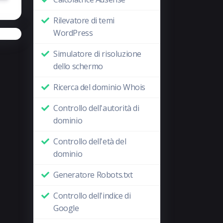
Rilevatore di temi
WordPress
Simulatore di risoluzione
dello schermo
Ricerca del dominio Whois
Controllo dell'autorità di
dominio
Controllo dell'età del
dominio
Generatore Robots.txt
Controllo dell'indice di
Google