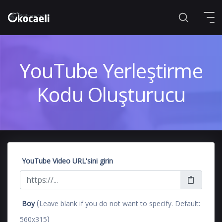
YouTube Yerleştirme
Kodu Oluşturucu
YouTube Video URL'sini girin
(
Boy
Leave blank if you do not want to specify. Default:
)
560x315