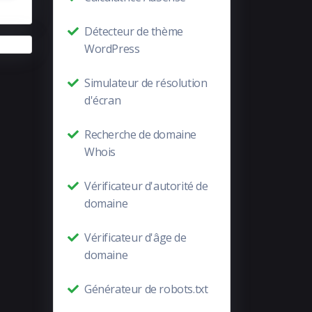
Détecteur de thème
WordPress
Simulateur de résolution
d'écran
Recherche de domaine
Whois
Vérificateur d'autorité de
domaine
Vérificateur d'âge de
domaine
Générateur de robots.txt