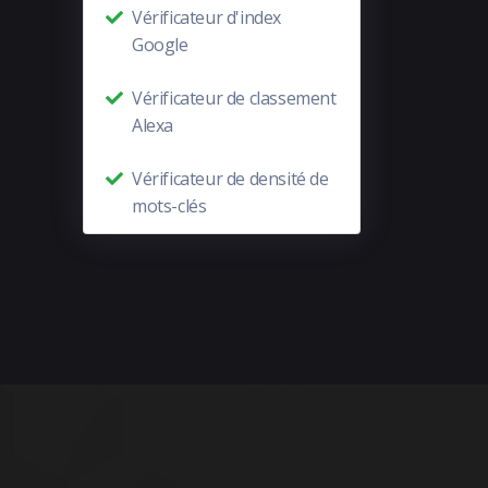
Vérificateur d'index
Google
Vérificateur de classement
Alexa
Vérificateur de densité de
mots-clés