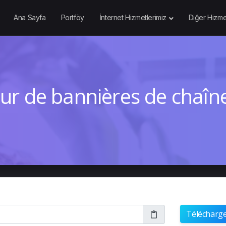
Ana Sayfa
Portföy
İnternet Hizmetlerimiz
Diğer Hizme
ur de bannières de chaî
Télécharg