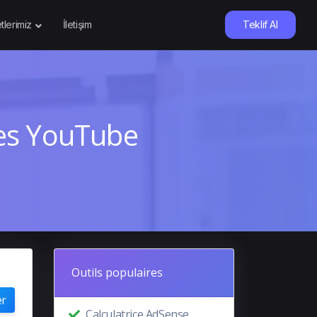
tlerimiz
İletişim
Teklif Al
nes YouTube
Outils populaires
er
Calculatrice AdSense